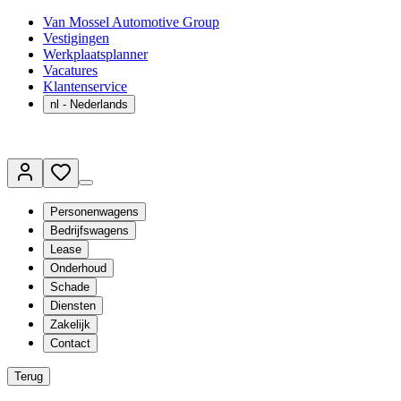
Van Mossel Automotive Group
Vestigingen
Werkplaatsplanner
Vacatures
Klantenservice
nl
- Nederlands
Personenwagens
Bedrijfswagens
Lease
Onderhoud
Schade
Diensten
Zakelijk
Contact
Terug