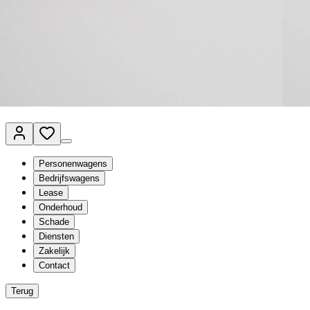
Van Mossel Automotive Group
Vestigingen
Werkplaatsplanner
Vacatures
Klantenservice
nl
- Nederlands
Personenwagens
Bedrijfswagens
Lease
Onderhoud
Schade
Diensten
Zakelijk
Contact
Terug