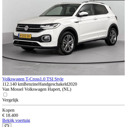
Volkswagen T-Cross
1.0 TSI Style
112.140 km
Benzine
Handgeschakeld
2020
Van Mossel Volkswagen Hapert, (NL)
Vergelijk
Kopen
€ 18.400
Bekijk voertuig