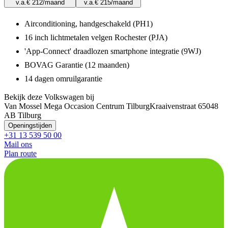
v.a.
€ 212
/maand
v.a.
€ 215
/maand
Airconditioning, handgeschakeld (PH1)
16 inch lichtmetalen velgen Rochester (PJA)
'App-Connect' draadlozen smartphone integratie (9WJ)
BOVAG Garantie (12 maanden)
14 dagen omruilgarantie
Bekijk deze Volkswagen bij
Van Mossel Mega Occasion Centrum Tilburg
Kraaivenstraat 6
5048
AB Tilburg
Openingstijden
+31 13 539 50 00
Mail ons
Plan route