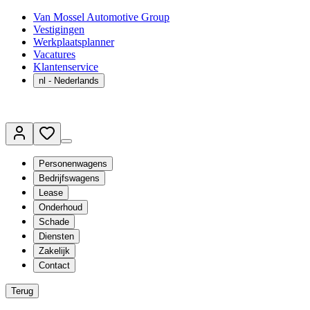
Van Mossel Automotive Group
Vestigingen
Werkplaatsplanner
Vacatures
Klantenservice
nl
- Nederlands
Personenwagens
Bedrijfswagens
Lease
Onderhoud
Schade
Diensten
Zakelijk
Contact
Terug