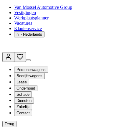
Van Mossel Automotive Group
Vestigingen
Werkplaatsplanner
Vacatures
Klantenservice
nl
- Nederlands
Personenwagens
Bedrijfswagens
Lease
Onderhoud
Schade
Diensten
Zakelijk
Contact
Terug