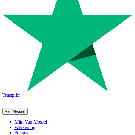
Trustpilot
Van Mossel
Mijn Van Mossel
Werken bij
Persmap