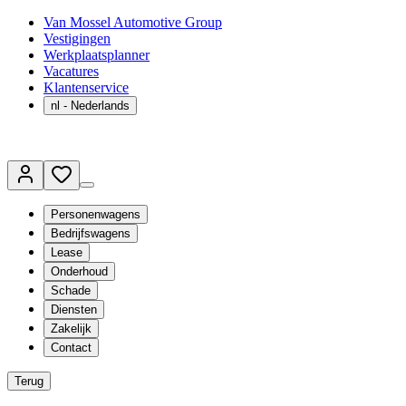
Van Mossel Automotive Group
Vestigingen
Werkplaatsplanner
Vacatures
Klantenservice
nl
- Nederlands
Personenwagens
Bedrijfswagens
Lease
Onderhoud
Schade
Diensten
Zakelijk
Contact
Terug