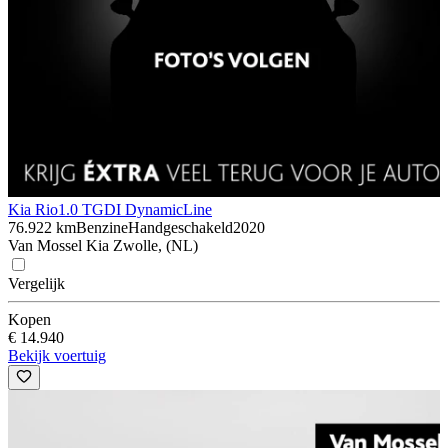
Kia Rio
1.0 TGDI DynamicLine
76.922 km
Benzine
Handgeschakeld
2020
Van Mossel Kia Zwolle, (NL)
Vergelijk
Kopen
€ 14.940
Bekijk voertuig