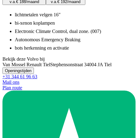
v.a.
€ 188
/maand
v.a.
€ 192
/maand
lichtmetalen velgen 16"
bi-xenon koplampen
Electronic Climate Control, dual zone. (007)
Autonomous Emergency Braking
bots herkenning en activatie
Bekijk deze Volvo bij
Van Mossel Renault Tiel
Stephensonstraat 3
4004 JA Tiel
Openingstijden
+31 344 61 96 63
Mail ons
Plan route