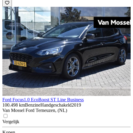
Ford Focus
1.0 EcoBoost ST Line Business
100.498 km
Benzine
Handgeschakeld
2019
Van Mossel Ford Terneuzen, (NL)
Vergelijk
Kopen