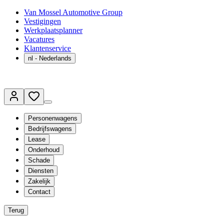
Van Mossel Automotive Group
Vestigingen
Werkplaatsplanner
Vacatures
Klantenservice
nl
- Nederlands
Personenwagens
Bedrijfswagens
Lease
Onderhoud
Schade
Diensten
Zakelijk
Contact
Terug