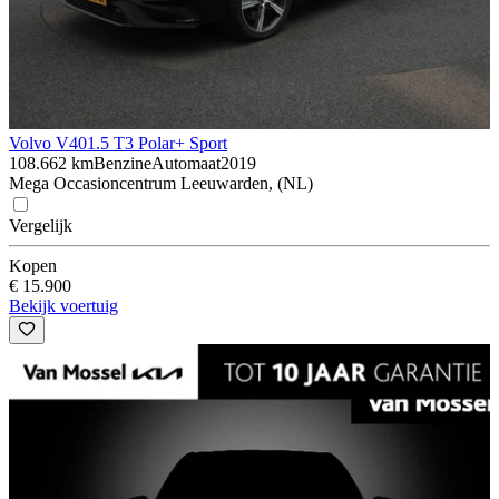
Volvo V40
1.5 T3 Polar+ Sport
108.662 km
Benzine
Automaat
2019
Mega Occasioncentrum Leeuwarden, (NL)
Vergelijk
Kopen
€ 15.900
Bekijk voertuig