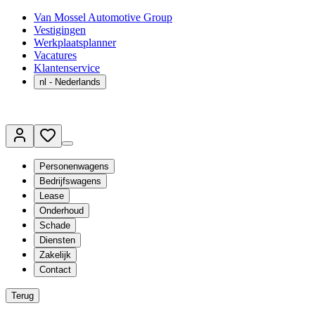
Van Mossel Automotive Group
Vestigingen
Werkplaatsplanner
Vacatures
Klantenservice
nl
- Nederlands
Personenwagens
Bedrijfswagens
Lease
Onderhoud
Schade
Diensten
Zakelijk
Contact
Terug