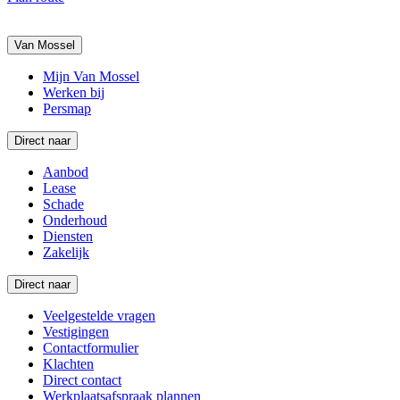
Van Mossel
Mijn Van Mossel
Werken bij
Persmap
Direct naar
Aanbod
Lease
Schade
Onderhoud
Diensten
Zakelijk
Direct naar
Veelgestelde vragen
Vestigingen
Contactformulier
Klachten
Direct contact
Werkplaatsafspraak plannen