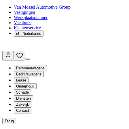
Van Mossel Automotive Group
Vestigingen
Werkplaatsplanner
Vacatures
Klantenservice
nl
- Nederlands
Personenwagens
Bedrijfswagens
Lease
Onderhoud
Schade
Diensten
Zakelijk
Contact
Terug