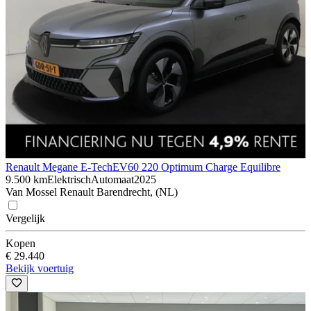
Renault Megane E-Tech
EV60 220 Optimum Charge Equilibre
9.500 km
Elektrisch
Automaat
2025
Van Mossel Renault Barendrecht, (NL)
Vergelijk
Kopen
€ 29.440
Bekijk voertuig