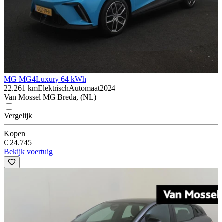
MG MG4
Luxury 64 kWh
22.261 km
Elektrisch
Automaat
2024
Van Mossel MG Breda, (NL)
Vergelijk
Kopen
€ 24.745
Bekijk voertuig