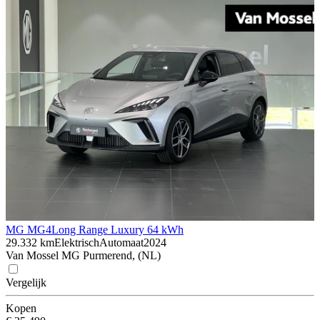
MG MG4
Long Range Luxury 64 kWh
29.332 km
Elektrisch
Automaat
2024
Van Mossel MG Purmerend, (NL)
Vergelijk
Kopen