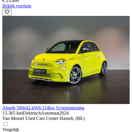
€ 25.490
Bekijk voertuig
Abarth 500e
42-kWh 114kw Scorpionissima
15.365 km
Elektrisch
Automaat
2024
Van Mossel Used Cars Center Hasselt, (BE)
Vergelijk