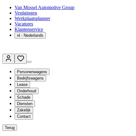
Van Mossel Automotive Group
Vestigingen
Werkplaatsplanner
Vacatures
Klantenservice
nl
- Nederlands
Personenwagens
Bedrijfswagens
Lease
Onderhoud
Schade
Diensten
Zakelijk
Contact
Terug