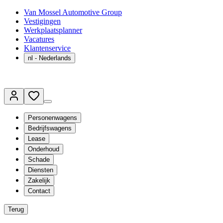
Van Mossel Automotive Group
Vestigingen
Werkplaatsplanner
Vacatures
Klantenservice
nl
- Nederlands
Personenwagens
Bedrijfswagens
Lease
Onderhoud
Schade
Diensten
Zakelijk
Contact
Terug