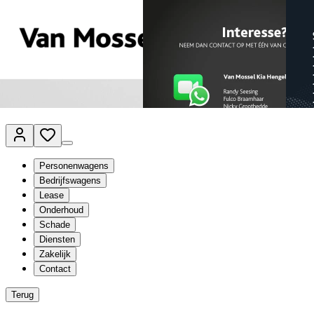
Van Mossel Automotive Group
Vestigingen
Werkplaatsplanner
Vacatures
Klantenservice
nl
- Nederlands
Personenwagens
Bedrijfswagens
Lease
Onderhoud
Schade
Diensten
Zakelijk
Contact
Terug