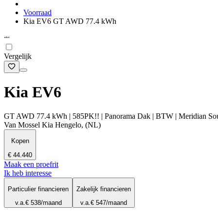
Voorraad
Kia EV6 GT AWD 77.4 kWh
Vergelijk
Kia EV6
GT AWD 77.4 kWh | 585PK!! | Panorama Dak | BTW | Meridian Sound
Van Mossel Kia Hengelo, (NL)
Kopen
€ 44.440
Maak een proefrit
Ik heb interesse
Particulier financieren
Zakelijk financieren
v.a.
€ 538
/maand
v.a.
€ 547
/maand