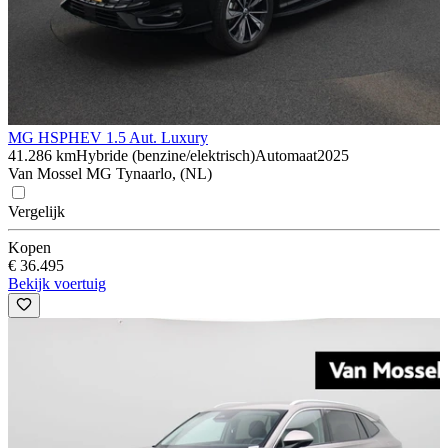
MG HS
PHEV 1.5 Aut. Luxury
41.286 km
Hybride (benzine/elektrisch)
Automaat
2025
Van Mossel MG Tynaarlo, (NL)
Vergelijk
Kopen
€ 36.495
Bekijk voertuig