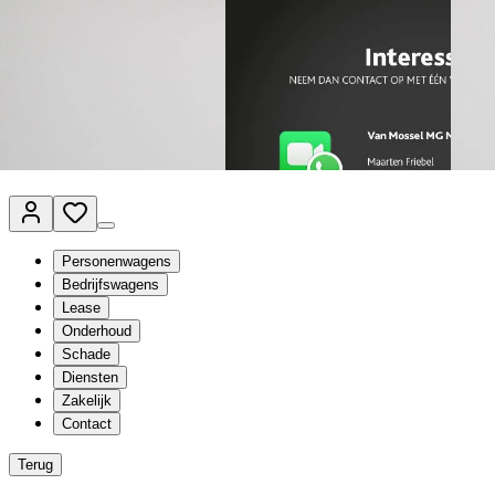
Van Mossel Automotive Group
Vestigingen
Werkplaatsplanner
Vacatures
Klantenservice
nl
- Nederlands
Personenwagens
Bedrijfswagens
Lease
Onderhoud
Schade
Diensten
Zakelijk
Contact
Terug