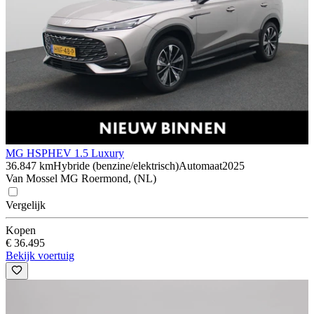
MG HS
PHEV 1.5 Luxury
36.847 km
Hybride (benzine/elektrisch)
Automaat
2025
Van Mossel MG Roermond, (NL)
Vergelijk
Kopen
€ 36.495
Bekijk voertuig