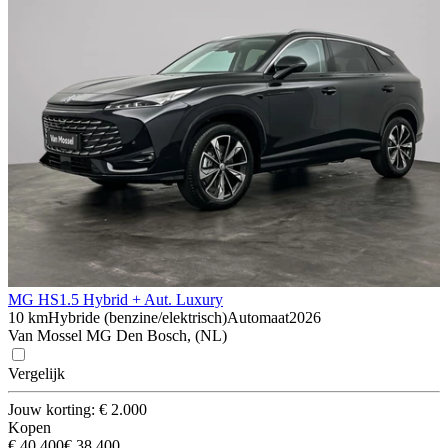
MG HS
1.5 Hybrid + Aut. Luxury
10 km
Hybride (benzine/elektrisch)
Automaat
2026
Van Mossel MG Den Bosch, (NL)
Vergelijk
Jouw korting: € 2.000
Kopen
€ 40.400
€ 38.400