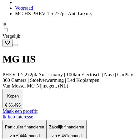
Voorraad
MG HS PHEV 1.5 272pk Aut. Luxury
Vergelijk
MG HS
PHEV 1.5 272pk Aut. Luxury | 100km Electrisch | Navi | CarPlay |
360 Camera | Stoelverwarming | Led Koplampen |
Van Mossel MG Nijmegen, (NL)
Kopen
€ 36.495
Maak een proefrit
Ik heb interesse
Particulier financieren
Zakelijk financieren
v.a.
€ 444
/maand
v.a.
€ 451
/maand