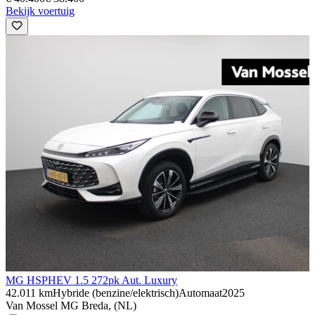
Bekijk voertuig
MG HS
PHEV 1.5 272pk Aut. Luxury
42.011 km
Hybride (benzine/elektrisch)
Automaat
2025
Van Mossel MG Breda, (NL)