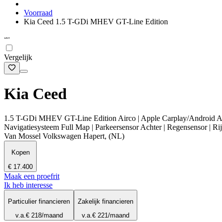
Voorraad
Kia Ceed 1.5 T-GDi MHEV GT-Line Edition
Vergelijk
Kia Ceed
1.5 T-GDi MHEV GT-Line Edition Airco | Apple Carplay/Android Auto |
Navigatiesysteem Full Map | Parkeersensor Achter | Regensensor | Rijs
Van Mossel Volkswagen Hapert, (NL)
Kopen
€ 17.400
Maak een proefrit
Ik heb interesse
Particulier financieren
Zakelijk financieren
v.a.
€ 218
/maand
v.a.
€ 221
/maand