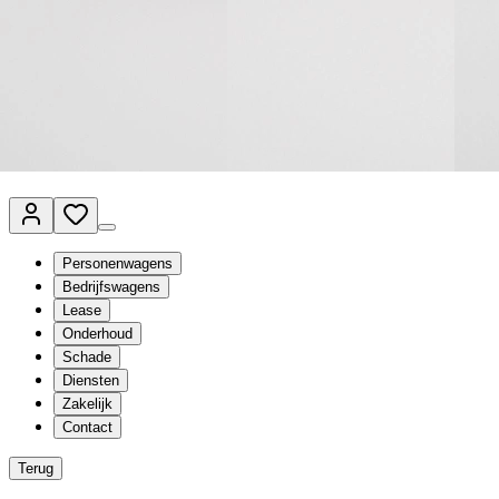
Van Mossel Automotive Group
Vestigingen
Werkplaatsplanner
Vacatures
Klantenservice
nl
- Nederlands
Personenwagens
Bedrijfswagens
Lease
Onderhoud
Schade
Diensten
Zakelijk
Contact
Terug