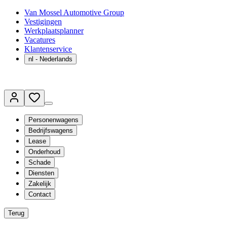
Van Mossel Automotive Group
Vestigingen
Werkplaatsplanner
Vacatures
Klantenservice
nl
- Nederlands
Personenwagens
Bedrijfswagens
Lease
Onderhoud
Schade
Diensten
Zakelijk
Contact
Terug