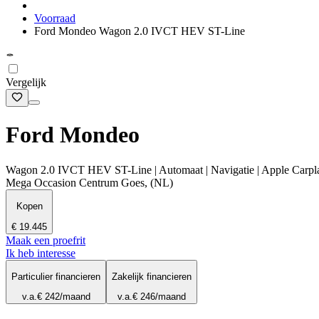
Voorraad
Ford Mondeo Wagon 2.0 IVCT HEV ST-Line
Vergelijk
Ford Mondeo
Wagon 2.0 IVCT HEV ST-Line | Automaat | Navigatie | Apple Carplay 
Mega Occasion Centrum Goes, (NL)
Kopen
€ 19.445
Maak een proefrit
Ik heb interesse
Particulier financieren
Zakelijk financieren
v.a.
€ 242
/maand
v.a.
€ 246
/maand