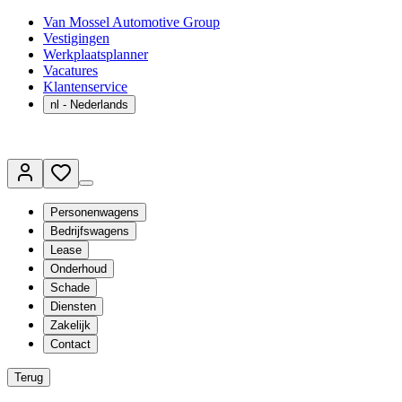
Van Mossel Automotive Group
Vestigingen
Werkplaatsplanner
Vacatures
Klantenservice
nl
- Nederlands
Personenwagens
Bedrijfswagens
Lease
Onderhoud
Schade
Diensten
Zakelijk
Contact
Terug