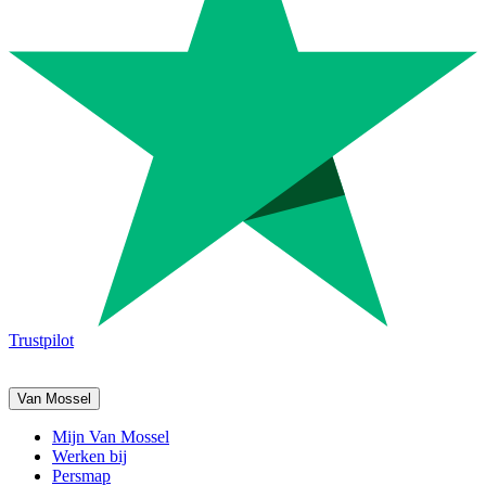
Trustpilot
Van Mossel
Mijn Van Mossel
Werken bij
Persmap