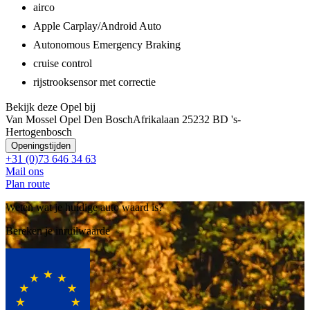
airco
Apple Carplay/Android Auto
Autonomous Emergency Braking
cruise control
rijstrooksensor met correctie
Bekijk deze Opel bij
Van Mossel Opel Den Bosch
Afrikalaan 2
5232 BD 's-
Hertogenbosch
Openingstijden
+31 (0)73 646 34 63
Mail ons
Plan route
Weten wat je huidige auto waard is?
Bereken je inruilwaarde