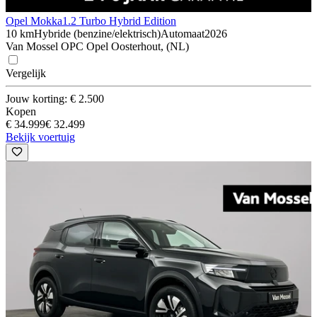
Opel Mokka
1.2 Turbo Hybrid Edition
10 km
Hybride (benzine/elektrisch)
Automaat
2026
Van Mossel OPC Opel Oosterhout, (NL)
Vergelijk
Jouw korting: € 2.500
Kopen
€ 34.999
€ 32.499
Bekijk voertuig