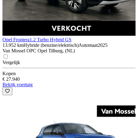
Opel Frontera
1.2 Turbo Hybrid GS
13.952 km
Hybride (benzine/elektrisch)
Automaat
2025
Van Mossel OPC Opel Tilburg, (NL)
Vergelijk
Kopen
€ 27.940
Bekijk voertuig