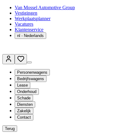
Van Mossel Automotive Group
Vestigingen
Werkplaatsplanner
Vacatures
Klantenservice
nl
- Nederlands
Personenwagens
Bedrijfswagens
Lease
Onderhoud
Schade
Diensten
Zakelijk
Contact
Terug