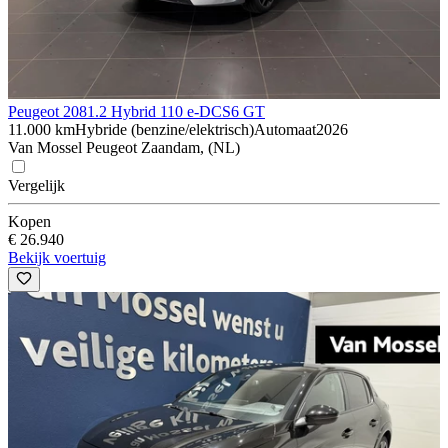
Peugeot 208
1.2 Hybrid 110 e-DCS6 GT
11.000 km
Hybride (benzine/elektrisch)
Automaat
2026
Van Mossel Peugeot Zaandam, (NL)
Vergelijk
Kopen
€ 26.940
Bekijk voertuig