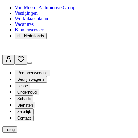
Van Mossel Automotive Group
Vestigingen
Werkplaatsplanner
Vacatures
Klantenservice
nl
- Nederlands
Personenwagens
Bedrijfswagens
Lease
Onderhoud
Schade
Diensten
Zakelijk
Contact
Terug