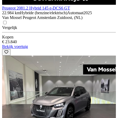
Peugeot 208
1.2 Hybrid 145 e-DCS6 GT
22.984 km
Hybride (benzine/elektrisch)
Automaat
2025
Van Mossel Peugeot Amsterdam Zuidoost, (NL)
Vergelijk
Kopen
€ 23.840
Bekijk voertuig