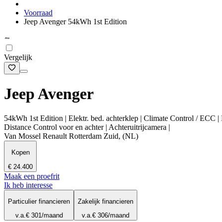
Voorraad
Jeep Avenger 54kWh 1st Edition
Vergelijk
Jeep Avenger
54kWh 1st Edition | Elektr. bed. achterklep | Climate Control / ECC |
Distance Control voor en achter | Achteruitrijcamera |
Van Mossel Renault Rotterdam Zuid, (NL)
Kopen
€ 24.400
Maak een proefrit
Ik heb interesse
Particulier financieren
Zakelijk financieren
v.a.
€ 301
/maand
v.a.
€ 306
/maand