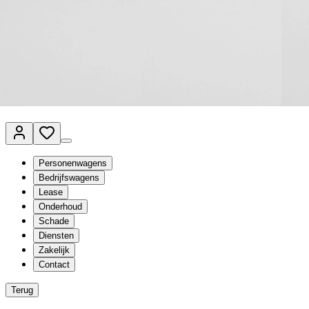
Van Mossel Automotive Group
Vestigingen
Werkplaatsplanner
Vacatures
Klantenservice
nl
- Nederlands
Personenwagens
Bedrijfswagens
Lease
Onderhoud
Schade
Diensten
Zakelijk
Contact
Terug