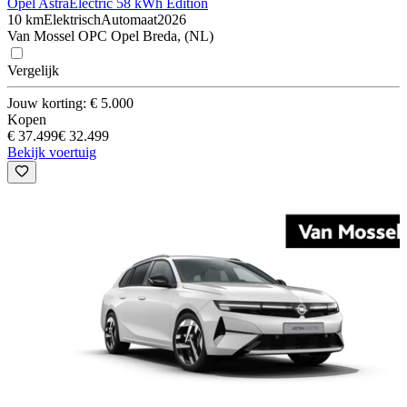
Opel Astra
Electric 58 kWh Edition
10 km
Elektrisch
Automaat
2026
Van Mossel OPC Opel Breda, (NL)
Vergelijk
Jouw korting: € 5.000
Kopen
€ 37.499
€ 32.499
Bekijk voertuig