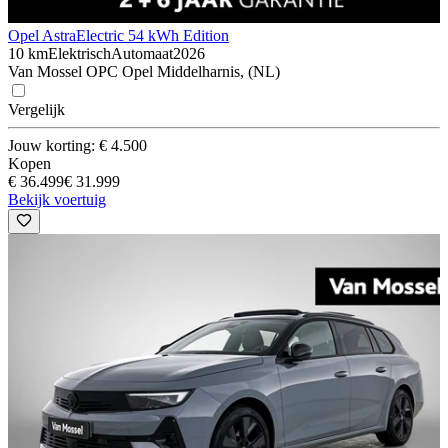
Opel Astra
Electric 54 kWh Edition
10 km
Elektrisch
Automaat
2026
Van Mossel OPC Opel Middelharnis, (NL)
Vergelijk
Jouw korting: € 4.500
Kopen
€ 36.499
€ 31.999
Bekijk voertuig