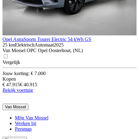
Opel Astra
Sports Tourer Electric 54 kWh GS
25 km
Elektrisch
Automaat
2025
Van Mossel OPC Opel Oosterhout, (NL)
Vergelijk
Jouw korting: € 7.000
Kopen
€ 47.915
€ 40.915
Bekijk voertuig
Van Mossel
Mijn Van Mossel
Werken bij
Persmap