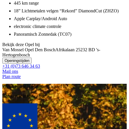
445 km range
18” Lichtmetalen velgen “Rekord” DiamondCut (ZHZO)
Apple Carplay/Android Auto
electronic climate controle
Panoramisch Zonnedak (TC07)
Bekijk deze Opel bij
Van Mossel Opel Den Bosch
Afrikalaan 2
5232 BD 's-
Hertogenbosch
Openingstijden
+31 (0)73 646 34 63
Mail ons
Plan route
Weten wat je huidige auto waard is?
Bereken je inruilwaarde