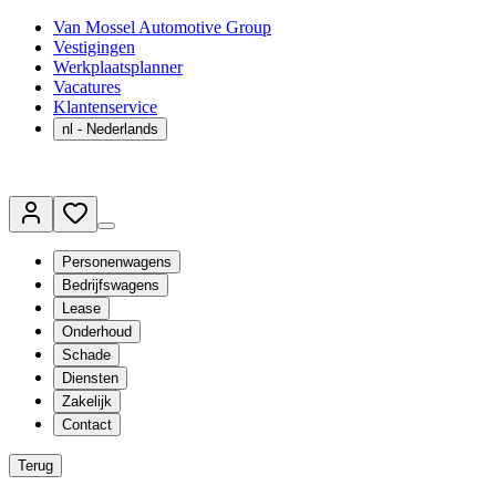
Van Mossel Automotive Group
Vestigingen
Werkplaatsplanner
Vacatures
Klantenservice
nl
- Nederlands
Personenwagens
Bedrijfswagens
Lease
Onderhoud
Schade
Diensten
Zakelijk
Contact
Terug