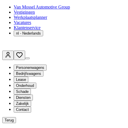
Van Mossel Automotive Group
Vestigingen
Werkplaatsplanner
Vacatures
Klantenservice
nl
- Nederlands
Personenwagens
Bedrijfswagens
Lease
Onderhoud
Schade
Diensten
Zakelijk
Contact
Terug