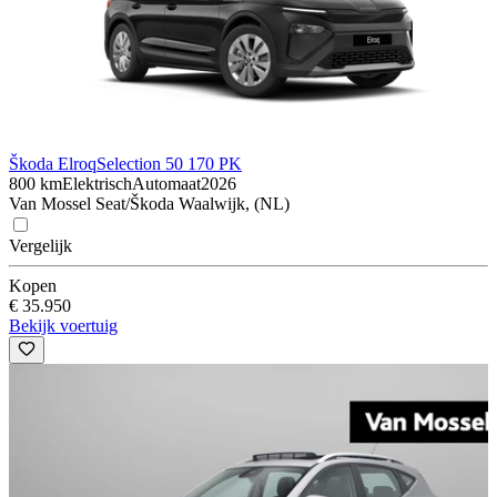
Škoda Elroq
Selection 50 170 PK
800 km
Elektrisch
Automaat
2026
Van Mossel Seat/Škoda Waalwijk, (NL)
Vergelijk
Kopen
€ 35.950
Bekijk voertuig