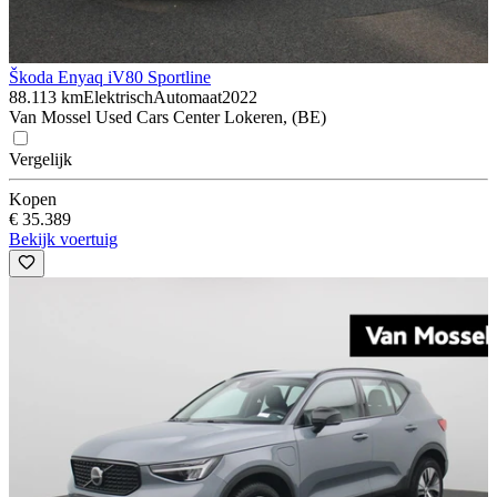
Škoda Enyaq iV
80 Sportline
88.113 km
Elektrisch
Automaat
2022
Van Mossel Used Cars Center Lokeren, (BE)
Vergelijk
Kopen
€ 35.389
Bekijk voertuig