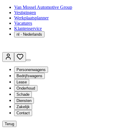
Van Mossel Automotive Group
Vestigingen
Werkplaatsplanner
Vacatures
Klantenservice
nl
- Nederlands
Personenwagens
Bedrijfswagens
Lease
Onderhoud
Schade
Diensten
Zakelijk
Contact
Terug