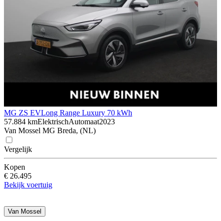
MG ZS EV
Long Range Luxury 70 kWh
57.884 km
Elektrisch
Automaat
2023
Van Mossel MG Breda, (NL)
Vergelijk
Kopen
€ 26.495
Bekijk voertuig
Van Mossel