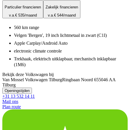
Particulier financieren
Zakelijk financieren
v.a.
€ 535
/maand
v.a.
€ 544
/maand
560 km range
Velgen 'Bergen', 19 inch lichtmetaal in zwart (C1I)
Apple Carplay/Android Auto
electronic climate controle
Trekhaak, elektrisch uitklapbaar, mechanisch inklapbaar
(1M6)
Bekijk deze Volkswagen bij
Van Mossel Volkswagen Tilburg
Ringbaan Noord 65
5046 AA
Tilburg
Openingstijden
+31 13 532 14 11
Mail ons
Plan route