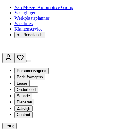
Van Mossel Automotive Group
Vestigingen
Werkplaatsplanner
Vacatures
Klantenservice
nl
- Nederlands
Personenwagens
Bedrijfswagens
Lease
Onderhoud
Schade
Diensten
Zakelijk
Contact
Terug