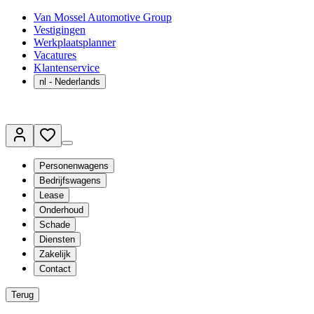
Van Mossel Automotive Group
Vestigingen
Werkplaatsplanner
Vacatures
Klantenservice
nl
- Nederlands
Personenwagens
Bedrijfswagens
Lease
Onderhoud
Schade
Diensten
Zakelijk
Contact
Terug