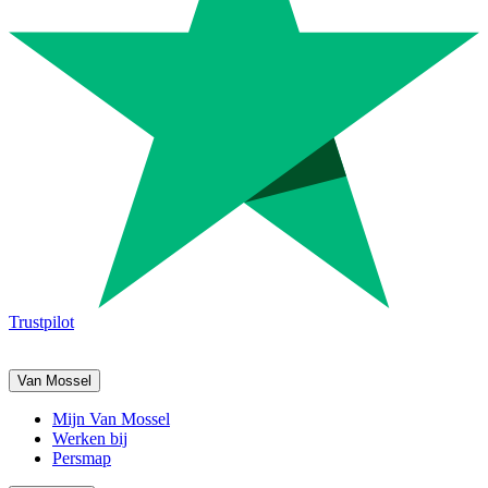
Trustpilot
Van Mossel
Mijn Van Mossel
Werken bij
Persmap