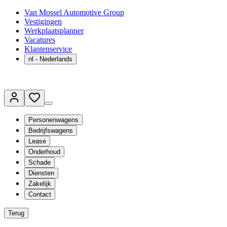
Van Mossel Automotive Group
Vestigingen
Werkplaatsplanner
Vacatures
Klantenservice
nl
- Nederlands
Personenwagens
Bedrijfswagens
Lease
Onderhoud
Schade
Diensten
Zakelijk
Contact
Terug