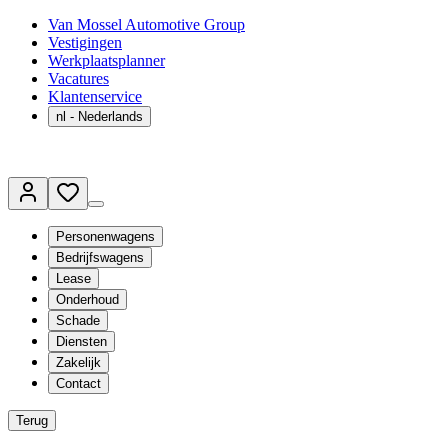
Van Mossel Automotive Group
Vestigingen
Werkplaatsplanner
Vacatures
Klantenservice
nl
- Nederlands
Personenwagens
Bedrijfswagens
Lease
Onderhoud
Schade
Diensten
Zakelijk
Contact
Terug