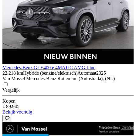
Mercedes-Benz GLE
400 e 4MATIC AMG Line
22.218 km
Hybride (benzine/elektrisch)
Automaat
2025
Van Mossel Mercedes-Benz Rotterdam (Autostrada), (NL)
Vergelijk
Kopen
€ 89.945
Bekijk voertuig