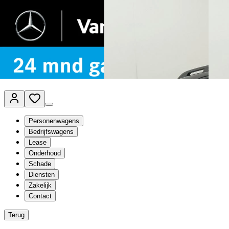
Van Mossel Automotive Group
Vestigingen
Werkplaatsplanner
Vacatures
Klantenservice
nl
- Nederlands
Personenwagens
Bedrijfswagens
Lease
Onderhoud
Schade
Diensten
Zakelijk
Contact
Terug