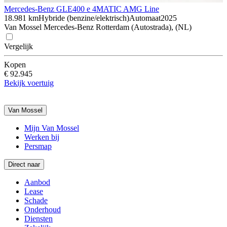
Mercedes-Benz GLE
400 e 4MATIC AMG Line
18.981 km
Hybride (benzine/elektrisch)
Automaat
2025
Van Mossel Mercedes-Benz Rotterdam (Autostrada), (NL)
Vergelijk
Kopen
€ 92.945
Bekijk voertuig
Van Mossel
Mijn Van Mossel
Werken bij
Persmap
Direct naar
Aanbod
Lease
Schade
Onderhoud
Diensten