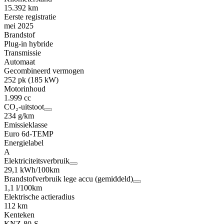
15.392 km
Eerste registratie
mei 2025
Brandstof
Plug-in hybride
Transmissie
Automaat
Gecombineerd vermogen
252 pk (185 kW)
Motorinhoud
1.999 cc
CO₂-uitstoot
234 g/km
Emissieklasse
Euro 6d-TEMP
Energielabel
A
Elektriciteitsverbruik
29,1 kWh/100km
Brandstofverbruik lege accu (gemiddeld)
1,1 l/100km
Elektrische actieradius
112 km
Kenteken
KNZ-80-S