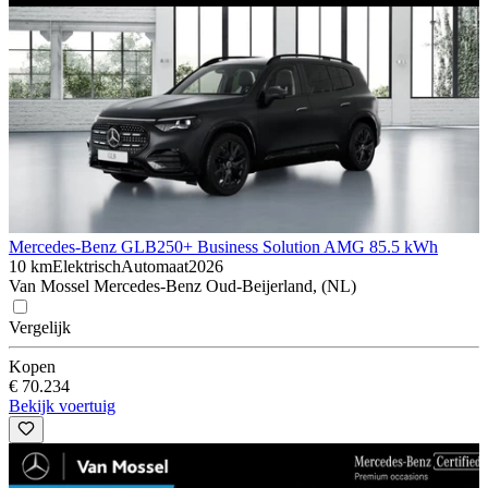
Mercedes-Benz GLB
250+ Business Solution AMG 85.5 kWh
10 km
Elektrisch
Automaat
2026
Van Mossel Mercedes-Benz Oud-Beijerland, (NL)
Vergelijk
Kopen
€ 70.234
Bekijk voertuig