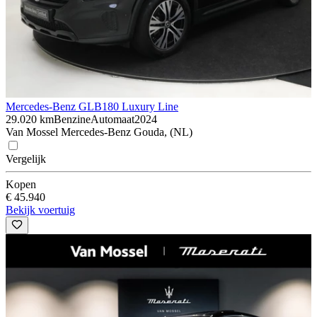
Mercedes-Benz GLB
180 Luxury Line
29.020 km
Benzine
Automaat
2024
Van Mossel Mercedes-Benz Gouda, (NL)
Vergelijk
Kopen
€ 45.940
Bekijk voertuig