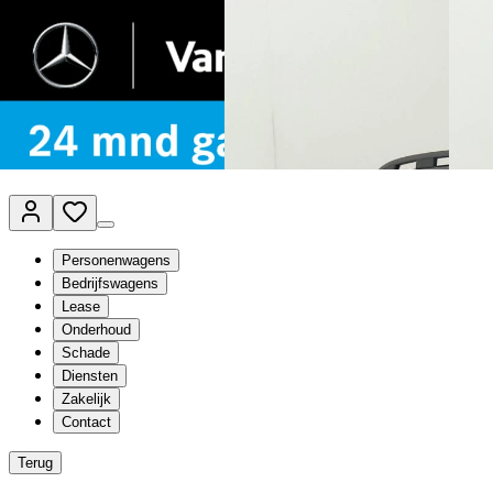
Van Mossel Automotive Group
Vestigingen
Werkplaatsplanner
Vacatures
Klantenservice
nl
- Nederlands
Personenwagens
Bedrijfswagens
Lease
Onderhoud
Schade
Diensten
Zakelijk
Contact
Terug