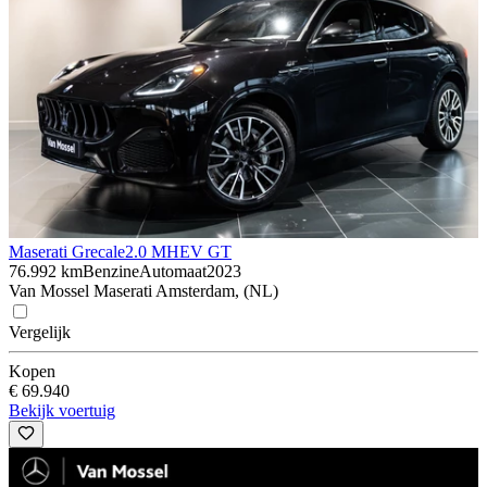
Maserati Grecale
2.0 MHEV GT
76.992 km
Benzine
Automaat
2023
Van Mossel Maserati Amsterdam, (NL)
Vergelijk
Kopen
€ 69.940
Bekijk voertuig