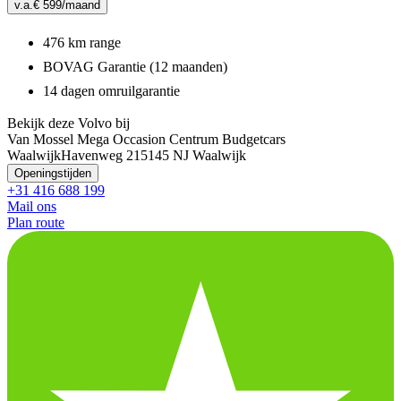
v.a.
€ 599
/maand
476 km range
BOVAG Garantie (12 maanden)
14 dagen omruilgarantie
Bekijk deze Volvo bij
Van Mossel Mega Occasion Centrum Budgetcars
Waalwijk
Havenweg 21
5145 NJ Waalwijk
Openingstijden
+31 416 688 199
Mail ons
Plan route