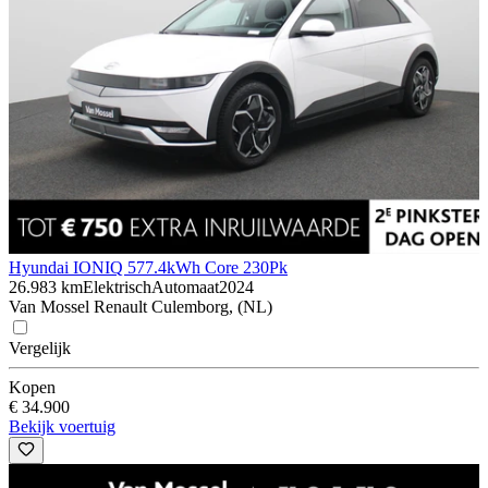
Hyundai IONIQ 5
77.4kWh Core 230Pk
26.983 km
Elektrisch
Automaat
2024
Van Mossel Renault Culemborg, (NL)
Vergelijk
Kopen
€ 34.900
Bekijk voertuig