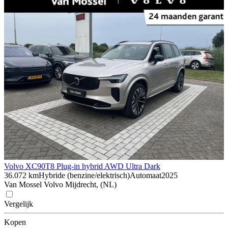
Volvo XC90
T8 Plug-in hybrid AWD Ultra Dark
36.072 km
Hybride (benzine/elektrisch)
Automaat
2025
Van Mossel Volvo Mijdrecht, (NL)
Vergelijk
Kopen