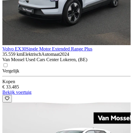
Volvo EX30
Single Motor Extended Range Plus
35.559 km
Elektrisch
Automaat
2024
Van Mossel Used Cars Center Lokeren, (BE)
Vergelijk
Kopen
€ 33.485
Bekijk voertuig