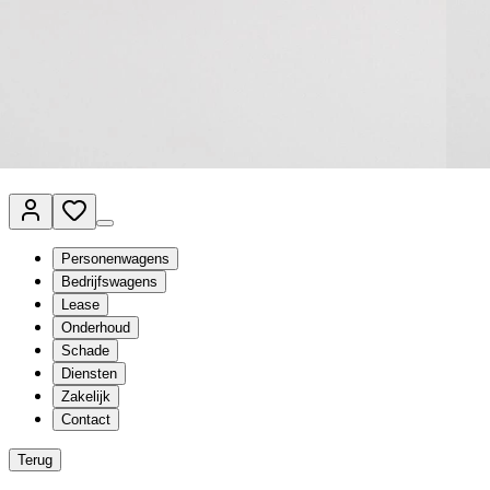
Van Mossel Automotive Group
Vestigingen
Werkplaatsplanner
Vacatures
Klantenservice
nl
- Nederlands
Personenwagens
Bedrijfswagens
Lease
Onderhoud
Schade
Diensten
Zakelijk
Contact
Terug