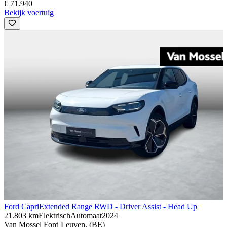
€ 71.940
Bekijk voertuig
Ford Capri
Extended Range RWD - Driver Assist - Head Up
21.803 km
Elektrisch
Automaat
2024
Van Mossel Ford Leuven, (BE)