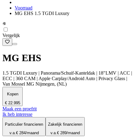
Voorraad
MG EHS 1.5 TGDI Luxury
Vergelijk
MG EHS
1.5 TGDI Luxury | Panorama/Schuif-Kanteldak | 18"LMV | ACC |
ECC | 360 CAM | Apple Carplay/Android Auto | Privacy Glass |
Van Mossel MG Nijmegen, (NL)
Kopen
€ 22.995
Maak een proefrit
Ik heb interesse
Particulier financieren
Zakelijk financieren
v.a.
€ 284
/maand
v.a.
€ 289
/maand