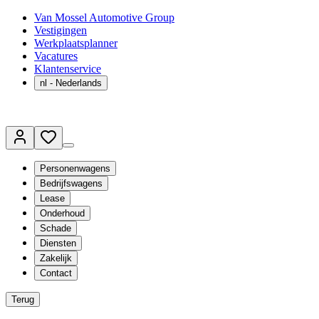
Van Mossel Automotive Group
Vestigingen
Werkplaatsplanner
Vacatures
Klantenservice
nl
- Nederlands
Personenwagens
Bedrijfswagens
Lease
Onderhoud
Schade
Diensten
Zakelijk
Contact
Terug