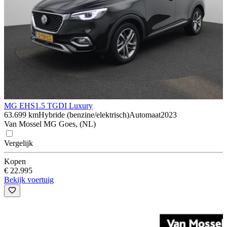
MG EHS
1.5 TGDI Luxury
63.699 km
Hybride (benzine/elektrisch)
Automaat
2023
Van Mossel MG Goes, (NL)
Vergelijk
Kopen
€ 22.995
Bekijk voertuig