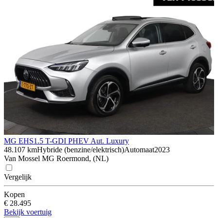
MG EHS
1.5 T-GDI PHEV Aut. Luxury
48.107 km
Hybride (benzine/elektrisch)
Automaat
2023
Van Mossel MG Roermond, (NL)
Vergelijk
Kopen
€ 28.495
Bekijk voertuig