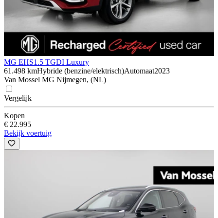
MG EHS
1.5 TGDI Luxury
61.498 km
Hybride (benzine/elektrisch)
Automaat
2023
Van Mossel MG Nijmegen, (NL)
Vergelijk
Kopen
€ 22.995
Bekijk voertuig