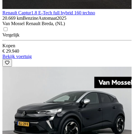
Renault Captur
1.8 E-Tech full hybrid 160 techno
20.669 km
Benzine
Automaat
2025
Van Mossel Renault Breda, (NL)
Vergelijk
Kopen
€ 29.940
Bekijk voertuig