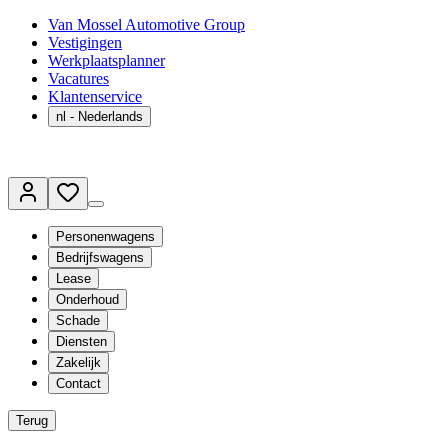
Van Mossel Automotive Group
Vestigingen
Werkplaatsplanner
Vacatures
Klantenservice
nl
- Nederlands
Personenwagens
Bedrijfswagens
Lease
Onderhoud
Schade
Diensten
Zakelijk
Contact
Terug