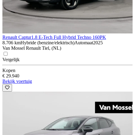
Renault Captur
1.8 E-Tech Full Hybrid Techno 160PK
8.706 km
Hybride (benzine/elektrisch)
Automaat
2025
Van Mossel Renault Tiel, (NL)
Vergelijk
Kopen
€ 29.940
Bekijk voertuig