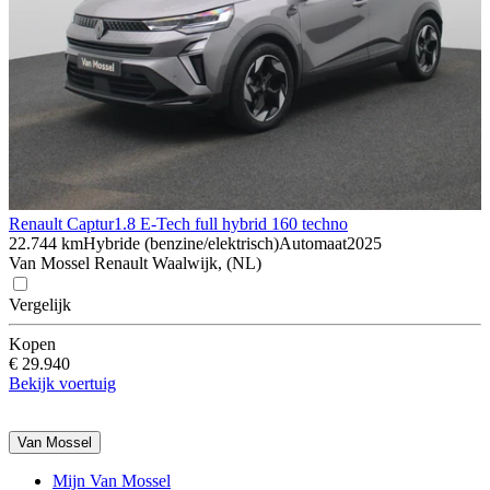
Renault Captur
1.8 E-Tech full hybrid 160 techno
22.744 km
Hybride (benzine/elektrisch)
Automaat
2025
Van Mossel Renault Waalwijk, (NL)
Vergelijk
Kopen
€ 29.940
Bekijk voertuig
Van Mossel
Mijn Van Mossel