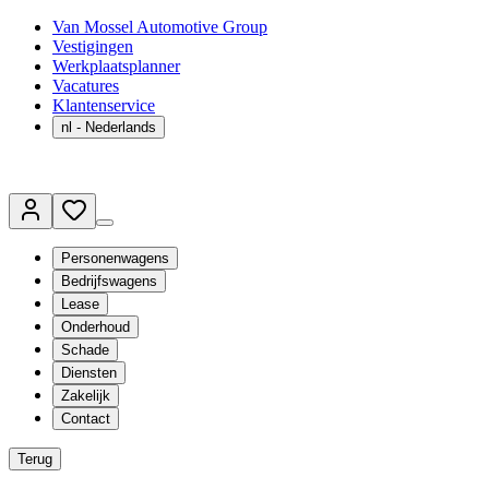
Van Mossel Automotive Group
Vestigingen
Werkplaatsplanner
Vacatures
Klantenservice
nl
- Nederlands
Personenwagens
Bedrijfswagens
Lease
Onderhoud
Schade
Diensten
Zakelijk
Contact
Terug