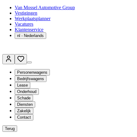
Van Mossel Automotive Group
Vestigingen
Werkplaatsplanner
Vacatures
Klantenservice
nl
- Nederlands
Personenwagens
Bedrijfswagens
Lease
Onderhoud
Schade
Diensten
Zakelijk
Contact
Terug