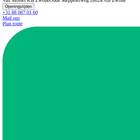
Van Mossel Kia Zwolle
Oude Meppelerweg 2
8024 AB Zwolle
Openingstijden
+31 88 087 01 60
Mail ons
Plan route