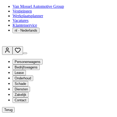
Van Mossel Automotive Group
Vestigingen
Werkplaatsplanner
Vacatures
Klantenservice
nl
- Nederlands
Personenwagens
Bedrijfswagens
Lease
Onderhoud
Schade
Diensten
Zakelijk
Contact
Terug