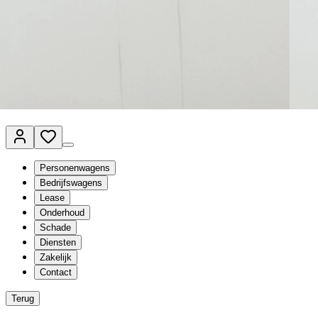
Van Mossel Automotive Group
Vestigingen
Werkplaatsplanner
Vacatures
Klantenservice
nl
- Nederlands
Personenwagens
Bedrijfswagens
Lease
Onderhoud
Schade
Diensten
Zakelijk
Contact
Terug