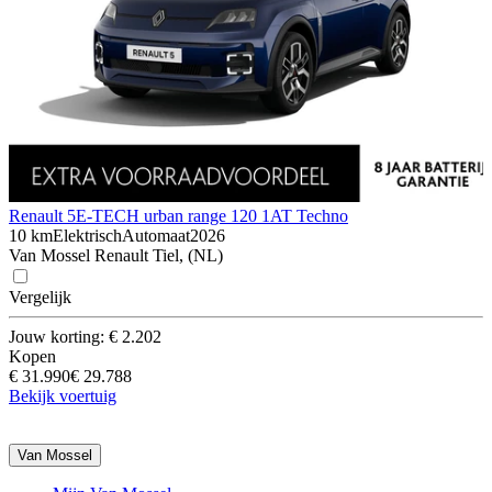
Renault 5
E-TECH urban range 120 1AT Techno
10 km
Elektrisch
Automaat
2026
Van Mossel Renault Tiel, (NL)
Vergelijk
Jouw korting: € 2.202
Kopen
€ 31.990
€ 29.788
Bekijk voertuig
Van Mossel