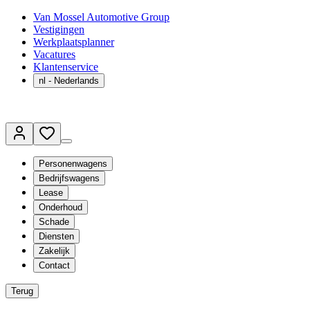
Van Mossel Automotive Group
Vestigingen
Werkplaatsplanner
Vacatures
Klantenservice
nl
- Nederlands
Personenwagens
Bedrijfswagens
Lease
Onderhoud
Schade
Diensten
Zakelijk
Contact
Terug