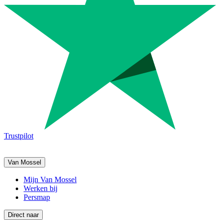
Trustpilot
Van Mossel
Mijn Van Mossel
Werken bij
Persmap
Direct naar