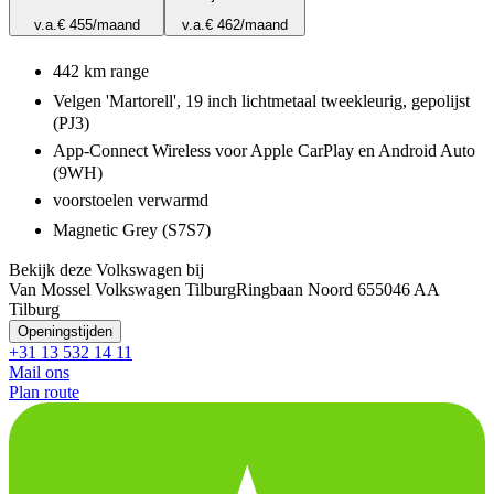
v.a.
€ 455
/maand
v.a.
€ 462
/maand
442 km range
Velgen 'Martorell', 19 inch lichtmetaal tweekleurig, gepolijst
(PJ3)
App-Connect Wireless voor Apple CarPlay en Android Auto
(9WH)
voorstoelen verwarmd
Magnetic Grey (S7S7)
Bekijk deze Volkswagen bij
Van Mossel Volkswagen Tilburg
Ringbaan Noord 65
5046 AA
Tilburg
Openingstijden
+31 13 532 14 11
Mail ons
Plan route