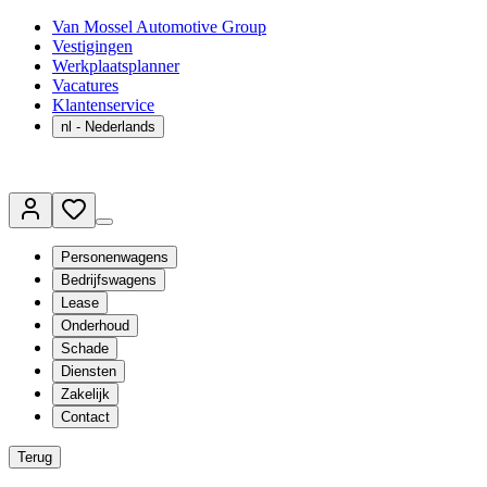
Van Mossel Automotive Group
Vestigingen
Werkplaatsplanner
Vacatures
Klantenservice
nl
- Nederlands
Personenwagens
Bedrijfswagens
Lease
Onderhoud
Schade
Diensten
Zakelijk
Contact
Terug