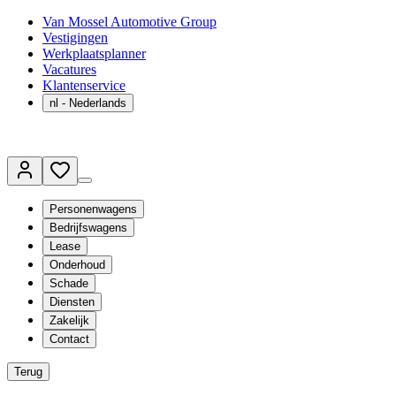
Van Mossel Automotive Group
Vestigingen
Werkplaatsplanner
Vacatures
Klantenservice
nl
- Nederlands
Personenwagens
Bedrijfswagens
Lease
Onderhoud
Schade
Diensten
Zakelijk
Contact
Terug