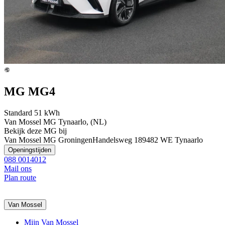
MG MG4
Standard 51 kWh
Van Mossel MG Tynaarlo, (NL)
Bekijk deze MG bij
Van Mossel MG Groningen
Handelsweg 18
9482 WE Tynaarlo
Openingstijden
088 0014012
Mail ons
Plan route
Van Mossel
Mijn Van Mossel