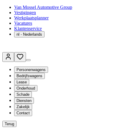
Van Mossel Automotive Group
Vestigingen
Werkplaatsplanner
Vacatures
Klantenservice
nl
- Nederlands
Personenwagens
Bedrijfswagens
Lease
Onderhoud
Schade
Diensten
Zakelijk
Contact
Terug