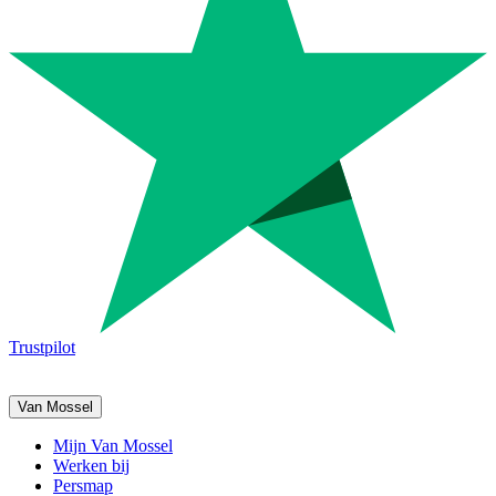
Trustpilot
Van Mossel
Mijn Van Mossel
Werken bij
Persmap