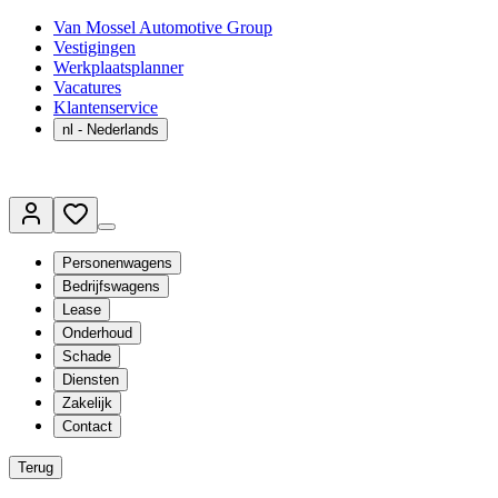
Van Mossel Automotive Group
Vestigingen
Werkplaatsplanner
Vacatures
Klantenservice
nl
- Nederlands
Personenwagens
Bedrijfswagens
Lease
Onderhoud
Schade
Diensten
Zakelijk
Contact
Terug