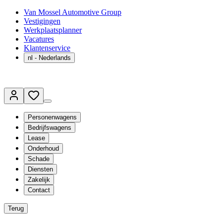
Van Mossel Automotive Group
Vestigingen
Werkplaatsplanner
Vacatures
Klantenservice
nl
- Nederlands
Personenwagens
Bedrijfswagens
Lease
Onderhoud
Schade
Diensten
Zakelijk
Contact
Terug