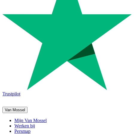
Trustpilot
Van Mossel
Mijn Van Mossel
Werken bij
Persmap