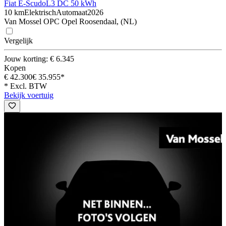
Fiat E-Scudo
L3 DC 50 kWh
10 km
Elektrisch
Automaat
2026
Van Mossel OPC Opel Roosendaal, (NL)
Vergelijk
Jouw korting: € 6.345
Kopen
€ 42.300
€ 35.955*
* Excl. BTW
Bekijk voertuig