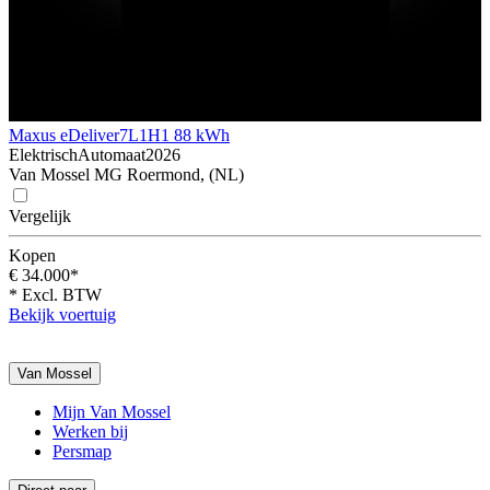
Maxus eDeliver7
L1H1 88 kWh
Elektrisch
Automaat
2026
Van Mossel MG Roermond, (NL)
Vergelijk
Kopen
€ 34.000*
* Excl. BTW
Bekijk voertuig
Van Mossel
Mijn Van Mossel
Werken bij
Persmap