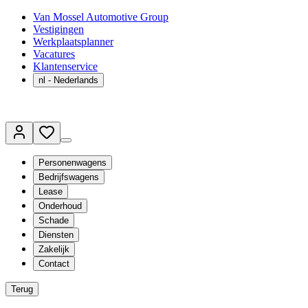
Van Mossel Automotive Group
Vestigingen
Werkplaatsplanner
Vacatures
Klantenservice
nl
- Nederlands
Personenwagens
Bedrijfswagens
Lease
Onderhoud
Schade
Diensten
Zakelijk
Contact
Terug