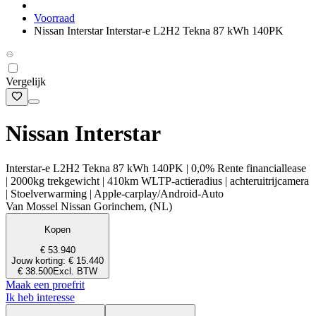
Voorraad
Nissan Interstar Interstar-e L2H2 Tekna 87 kWh 140PK
Vergelijk
Nissan Interstar
Interstar-e L2H2 Tekna 87 kWh 140PK | 0,0% Rente financiallease
| 2000kg trekgewicht | 410km WLTP-actieradius | achteruitrijcamera
| Stoelverwarming | Apple-carplay/Android-Auto
Van Mossel Nissan Gorinchem, (NL)
Kopen
€ 53.940
Jouw korting: € 15.440
€ 38.500
Excl. BTW
Maak een proefrit
Ik heb interesse