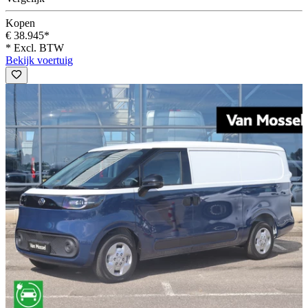
Kopen
€ 38.945*
* Excl. BTW
Bekijk voertuig