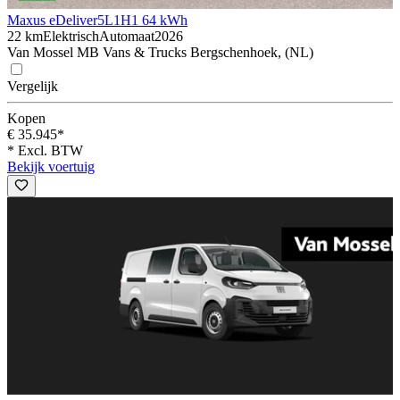
Maxus eDeliver5
L1H1 64 kWh
22 km
Elektrisch
Automaat
2026
Van Mossel MB Vans & Trucks Bergschenhoek, (NL)
Vergelijk
Kopen
€ 35.945*
* Excl. BTW
Bekijk voertuig