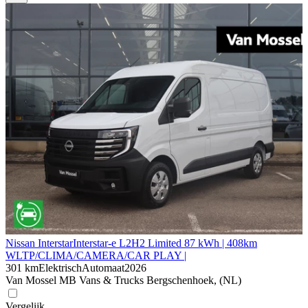
Nissan Interstar
Interstar-e L2H2 Limited 87 kWh | 408km
WLTP/CLIMA/CAMERA/CAR PLAY |
301 km
Elektrisch
Automaat
2026
Van Mossel MB Vans & Trucks Bergschenhoek, (NL)
Vergelijk