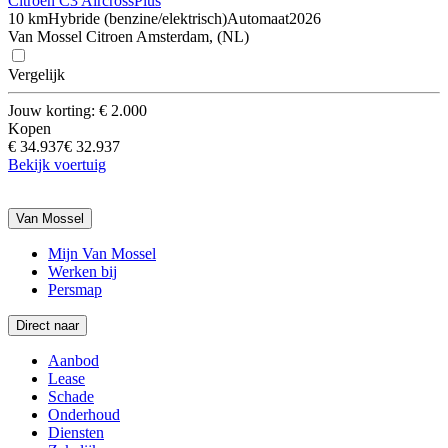
Citroën C3 Aircross
Plus
10 km
Hybride (benzine/elektrisch)
Automaat
2026
Van Mossel Citroen Amsterdam, (NL)
Vergelijk
Jouw korting: € 2.000
Kopen
€ 34.937
€ 32.937
Bekijk voertuig
Van Mossel
Mijn Van Mossel
Werken bij
Persmap
Direct naar
Aanbod
Lease
Schade
Onderhoud
Diensten