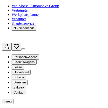
Van Mossel Automotive Group
Vestigingen
Werkplaatsplanner
Vacatures
Klantenservice
nl
- Nederlands
Personenwagens
Bedrijfswagens
Lease
Onderhoud
Schade
Diensten
Zakelijk
Contact
Terug