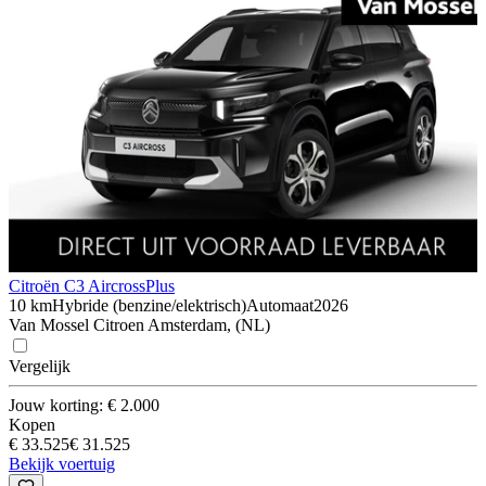
Citroën C3 Aircross
Plus
10 km
Hybride (benzine/elektrisch)
Automaat
2026
Van Mossel Citroen Amsterdam, (NL)
Vergelijk
Jouw korting: € 2.000
Kopen
€ 33.525
€ 31.525
Bekijk voertuig