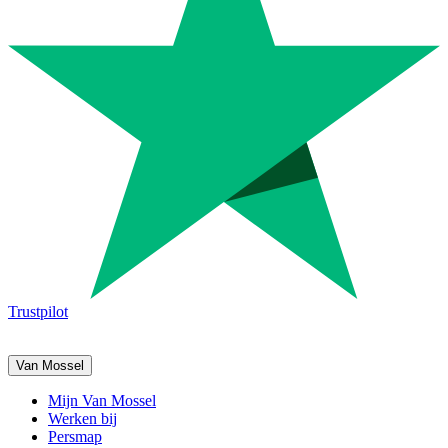
Trustpilot
Van Mossel
Mijn Van Mossel
Werken bij
Persmap