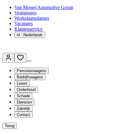
Van Mossel Automotive Group
Vestigingen
Werkplaatsplanner
Vacatures
Klantenservice
nl
- Nederlands
Personenwagens
Bedrijfswagens
Lease
Onderhoud
Schade
Diensten
Zakelijk
Contact
Terug