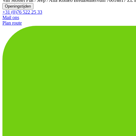
Van Mossel Fiat / Jeep / Alfa Romeo Breda
Minervum 7001
4817 ZL 
Openingstijden
+31 (0)76 522 25 33
Mail ons
Plan route