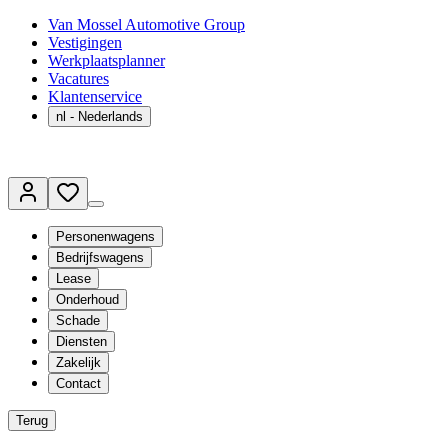
Van Mossel Automotive Group
Vestigingen
Werkplaatsplanner
Vacatures
Klantenservice
nl
- Nederlands
Personenwagens
Bedrijfswagens
Lease
Onderhoud
Schade
Diensten
Zakelijk
Contact
Terug