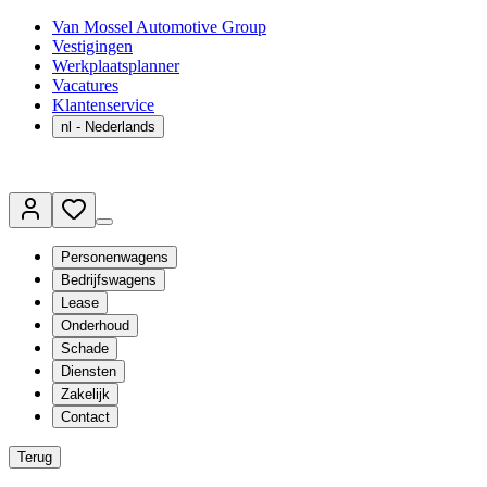
Van Mossel Automotive Group
Vestigingen
Werkplaatsplanner
Vacatures
Klantenservice
nl
- Nederlands
Personenwagens
Bedrijfswagens
Lease
Onderhoud
Schade
Diensten
Zakelijk
Contact
Terug