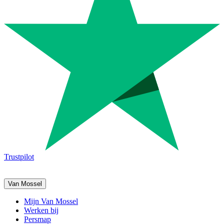
Trustpilot
Van Mossel
Mijn Van Mossel
Werken bij
Persmap