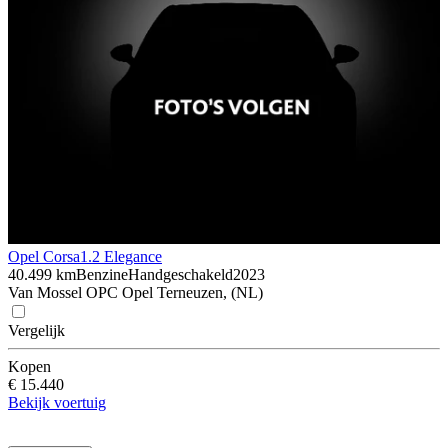
Opel Corsa
1.2 Elegance
40.499 km
Benzine
Handgeschakeld
2023
Van Mossel OPC Opel Terneuzen, (NL)
Vergelijk
Kopen
€ 15.440
Bekijk voertuig