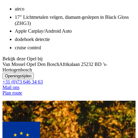
airco
17" Lichtmetalen velgen, diamant-geslepen in Black Gloss
(ZHG3)
Apple Carplay/Android Auto
dodehoek detectie
cruise control
Bekijk deze Opel bij
Van Mossel Opel Den Bosch
Afrikalaan 2
5232 BD 's-
Hertogenbosch
Openingstijden
+31 (0)73 646 34 63
Mail ons
Plan route
Weten wat je huidige auto waard is?
Bereken je inruilwaarde