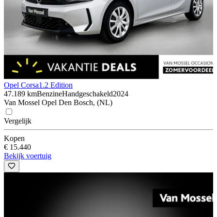
Opel Corsa
1.2 Edition
47.189 km
Benzine
Handgeschakeld
2024
Van Mossel Opel Den Bosch, (NL)
Vergelijk
Kopen
€ 15.440
Bekijk voertuig