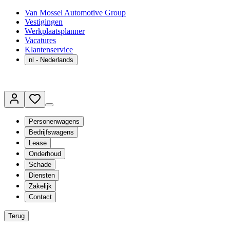
Van Mossel Automotive Group
Vestigingen
Werkplaatsplanner
Vacatures
Klantenservice
nl
- Nederlands
Personenwagens
Bedrijfswagens
Lease
Onderhoud
Schade
Diensten
Zakelijk
Contact
Terug