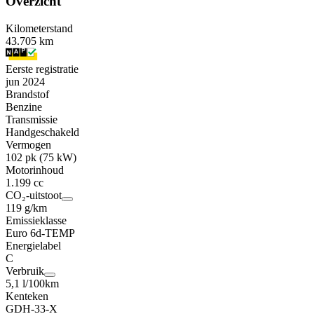
Overzicht
Kilometerstand
43.705 km
Eerste registratie
jun 2024
Brandstof
Benzine
Transmissie
Handgeschakeld
Vermogen
102 pk (75 kW)
Motorinhoud
1.199 cc
CO₂-uitstoot
119 g/km
Emissieklasse
Euro 6d-TEMP
Energielabel
C
Verbruik
5,1 l/100km
Kenteken
GDH-33-X