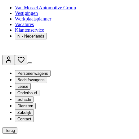
Van Mossel Automotive Group
Vestigingen
Werkplaatsplanner
Vacatures
Klantenservice
nl
- Nederlands
Personenwagens
Bedrijfswagens
Lease
Onderhoud
Schade
Diensten
Zakelijk
Contact
Terug