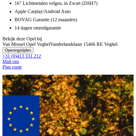
16" Lichtmetalen velgen, in Zwart (ZHH7)
Apple Carplay/Android Auto
BOVAG Garantie (12 maanden)
14 dagen omruilgarantie
Bekijk deze Opel bij
Van Mossel Opel Veghel
Vanderlandelaan 1
5466 RE Veghel
Openingstijden
+31 (0)413 331 212
Mail ons
Plan route
Weten wat je huidige auto waard is?
Bereken je inruilwaarde