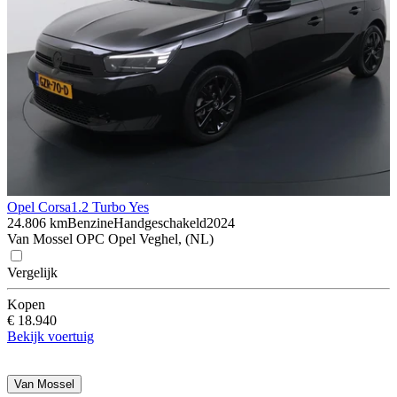
Opel Corsa
1.2 Turbo Yes
24.806 km
Benzine
Handgeschakeld
2024
Van Mossel OPC Opel Veghel, (NL)
Vergelijk
Kopen
€ 18.940
Bekijk voertuig
Van Mossel