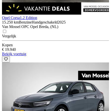
Opel Corsa
1.2 Edition
15.250 km
Benzine
Handgeschakeld
2025
Van Mossel OPC Opel Breda, (NL)
Vergelijk
Kopen
€ 19.940
Bekijk voertuig