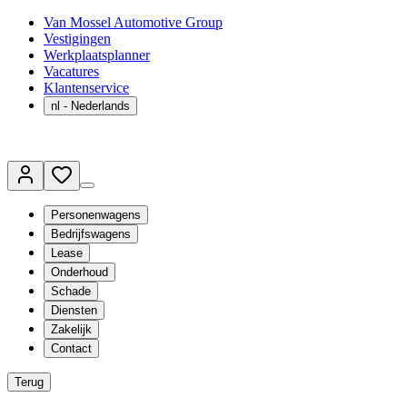
Van Mossel Automotive Group
Vestigingen
Werkplaatsplanner
Vacatures
Klantenservice
nl
- Nederlands
Personenwagens
Bedrijfswagens
Lease
Onderhoud
Schade
Diensten
Zakelijk
Contact
Terug