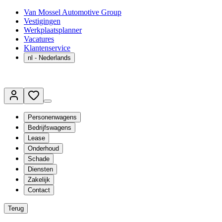
Van Mossel Automotive Group
Vestigingen
Werkplaatsplanner
Vacatures
Klantenservice
nl
- Nederlands
Personenwagens
Bedrijfswagens
Lease
Onderhoud
Schade
Diensten
Zakelijk
Contact
Terug