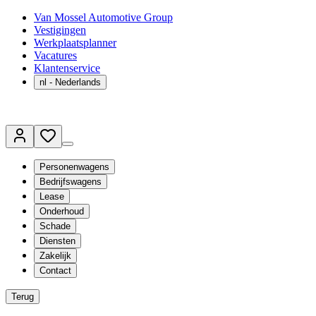
Van Mossel Automotive Group
Vestigingen
Werkplaatsplanner
Vacatures
Klantenservice
nl
- Nederlands
Personenwagens
Bedrijfswagens
Lease
Onderhoud
Schade
Diensten
Zakelijk
Contact
Terug